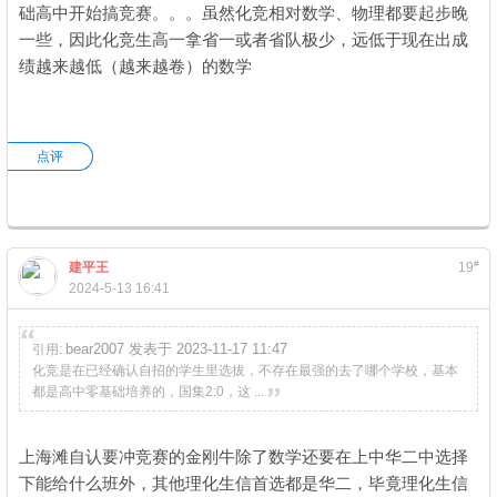
础高中开始搞竞赛。。。虽然化竞相对数学、物理都要起步晚
一些，因此化竞生高一拿省一或者省队极少，远低于现在出成
绩越来越低（越来越卷）的数学
点评
#
建平王
19
2024-5-13 16:41
bear2007 发表于 2023-11-17 11:47
引用:
化竞是在已经确认自招的学生里选拔，不存在最强的去了哪个学校，基本
都是高中零基础培养的，国集2:0，这 ...
上海滩自认要冲竞赛的金刚牛除了数学还要在上中华二中选择
下能给什么班外，其他理化生信首选都是华二，毕竟理化生信