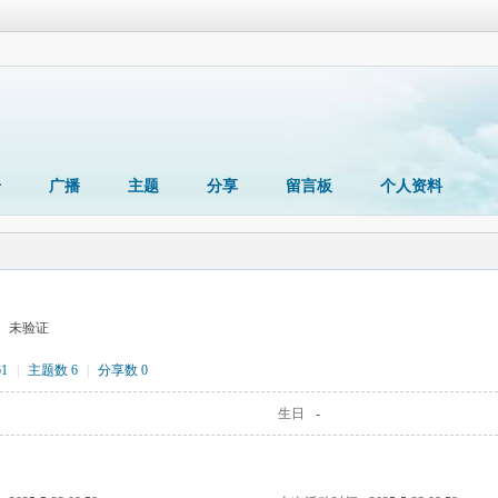
册
广播
主题
分享
留言板
个人资料
未验证
1
|
主题数 6
|
分享数 0
生日
-