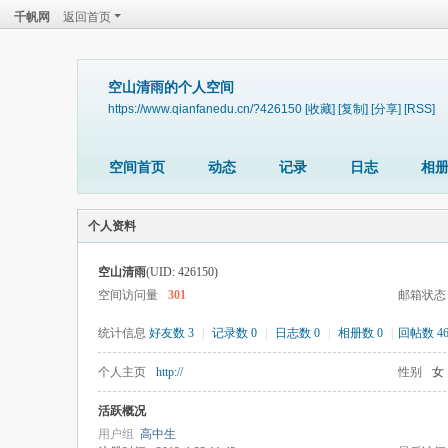
千帆网
返回首页
空山清雨的个人空间
https://www.qianfanedu.cn/?426150
[收藏]
[复制]
[分享]
[RSS]
空间首页
动态
记录
日志
相
个人资料
空山清雨
(UID: 426150)
空间访问量
301
邮箱状态
统计信息
好友数 3
|
记录数 0
|
日志数 0
|
相册数 0
|
回帖数 46
个人主页
http://
性别
女
活跃概况
用户组
高中生