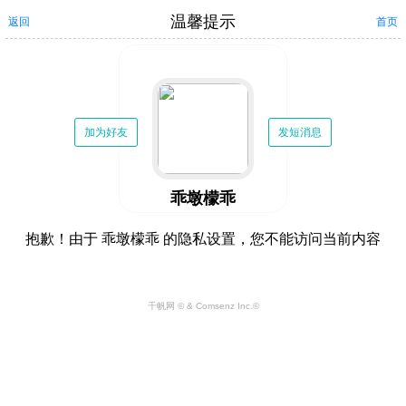
温馨提示
返回
首页
加为好友
发短消息
乖墩檬乖
抱歉！由于 乖墩檬乖 的隐私设置，您不能访问当前内容
千帆网 © & Comsenz Inc.©