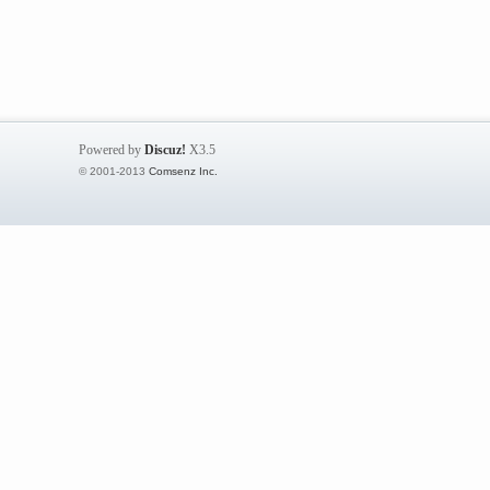
Powered by
Discuz!
X3.5
© 2001-2013
Comsenz Inc.