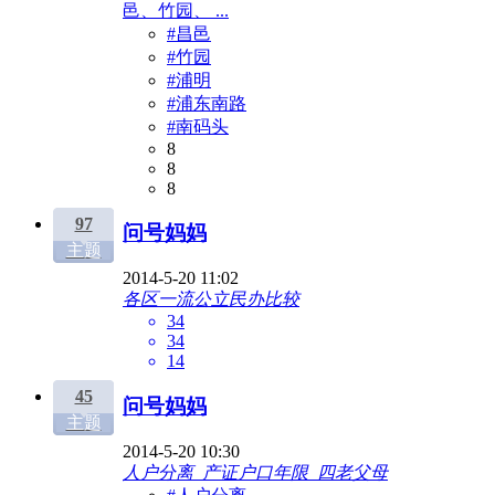
邑、竹园、 ...
#昌邑
#竹园
#浦明
#浦东南路
#南码头
8
8
8
97
问号妈妈
主题
2014-5-20 11:02
各区一流公立民办比较
34
34
14
45
问号妈妈
主题
2014-5-20 10:30
人户分离_产证户口年限_四老父母