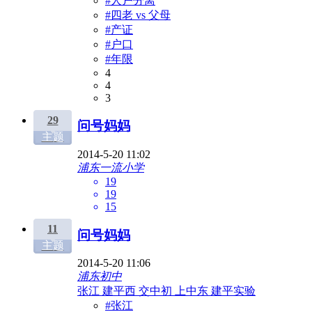
#人户分离
#四老 vs 父母
#产证
#户口
#年限
4
4
3
29
问号妈妈
主题
2014-5-20 11:02
浦东一流小学
19
19
15
11
问号妈妈
主题
2014-5-20 11:06
浦东初中
张江 建平西 交中初 上中东 建平实验
#张江