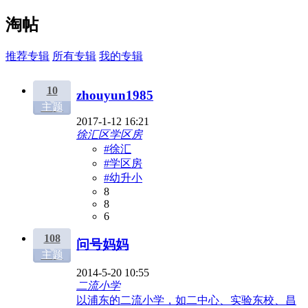
淘帖
推荐专辑
所有专辑
我的专辑
10
zhouyun1985
主题
2017-1-12 16:21
徐汇区学区房
#徐汇
#学区房
#幼升小
8
8
6
108
问号妈妈
主题
2014-5-20 10:55
二流小学
以浦东的二流小学，如二中心、实验东校、昌